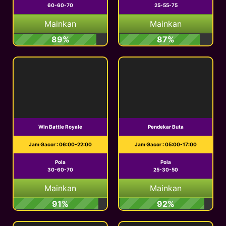
60-60-70
25-55-75
Mainkan
Mainkan
89%
87%
WIn Battle Royale
Pendekar Buta
Jam Gacor : 06:00-22:00
Jam Gacor : 05:00-17:00
Pola
Pola
30-60-70
25-30-50
Mainkan
Mainkan
91%
92%