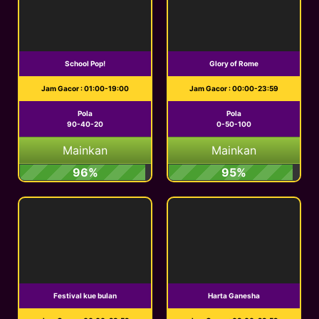
School Pop!
Glory of Rome
Jam Gacor : 01:00-19:00
Jam Gacor : 00:00-23:59
Pola
Pola
90-40-20
0-50-100
Mainkan
Mainkan
96%
95%
Festival kue bulan
Harta Ganesha