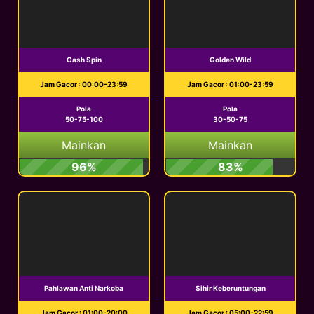
Cash Spin
Golden Wild
Jam Gacor : 00:00-23:59
Jam Gacor : 01:00-23:59
Pola
Pola
50-75-100
30-50-75
Mainkan
Mainkan
96%
83%
Pahlawan Anti Narkoba
Sihir Keberuntungan
Jam Gacor : 01:00-20:00
Jam Gacor : 05:00-22:59