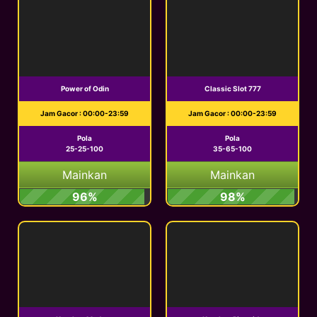
Power of Odin
Classic Slot 777
Jam Gacor : 00:00-23:59
Jam Gacor : 00:00-23:59
Pola
Pola
25-25-100
35-65-100
Mainkan
Mainkan
96%
98%