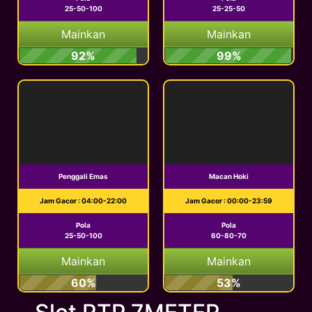
25-50-100
25-25-50
Mainkan
Mainkan
92%
99%
Penggali Emas
Macan Hoki
Jam Gacor : 04:00-22:00
Jam Gacor : 00:00-23:59
Pola
Pola
25-50-100
60-80-70
Mainkan
Mainkan
60%
53%