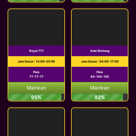
Royal 777
Koki Bintang
Jam Gacor : 13:00-23:59
Jam Gacor : 04:00-17:00
Pola
Pola
77-77-77
90-100-150
Mainkan
Mainkan
95%
92%