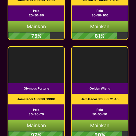
Jam Gacor : 00:00-23:59
Jam Gacor : 04:00-23:59
Pola
Pola
20-50-80
30-50-100
Mainkan
Mainkan
75%
81%
Olympus Fortune
Golden Wisnu
Jam Gacor : 06:00-19:00
Jam Gacor : 09:00-21:45
Pola
Pola
30-30-70
50-50-50
Mainkan
Mainkan
97%
90%